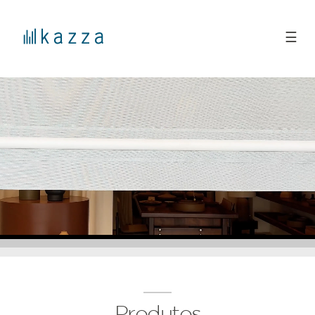
☰
Produtos