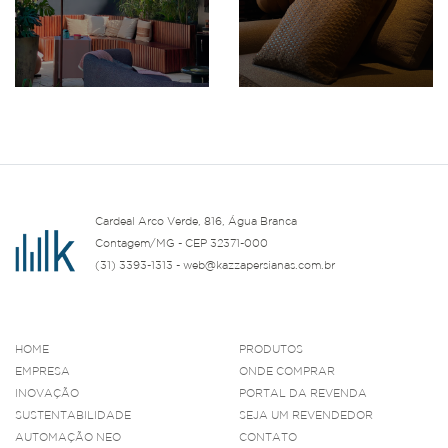
Cardeal Arco Verde, 816, Água Branca
Contagem/MG - CEP 32371-000
(31) 3393-1313 - web@kazzapersianas.com.br
HOME
PRODUTOS
EMPRESA
ONDE COMPRAR
INOVAÇÃO
PORTAL DA REVENDA
SUSTENTABILIDADE
SEJA UM REVENDEDOR
AUTOMAÇÃO NEO
CONTATO