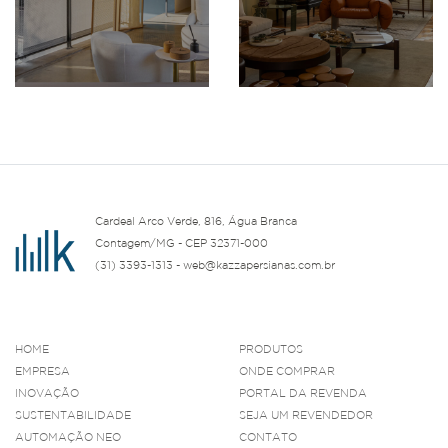
Cardeal Arco Verde, 816, Água Branca
Contagem/MG - CEP 32371-000
(31) 3393-1313 - web@kazzapersianas.com.br
HOME
PRODUTOS
EMPRESA
ONDE COMPRAR
INOVAÇÃO
PORTAL DA REVENDA
SUSTENTABILIDADE
SEJA UM REVENDEDOR
AUTOMAÇÃO NEO
CONTATO