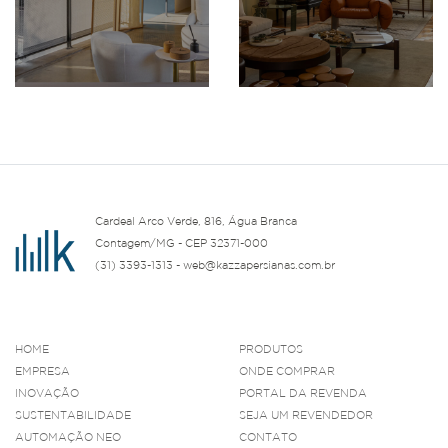
Cardeal Arco Verde, 816, Água Branca
Contagem/MG - CEP 32371-000
(31) 3393-1313 - web@kazzapersianas.com.br
HOME
PRODUTOS
EMPRESA
ONDE COMPRAR
INOVAÇÃO
PORTAL DA REVENDA
SUSTENTABILIDADE
SEJA UM REVENDEDOR
AUTOMAÇÃO NEO
CONTATO