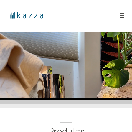
☰
Produtos