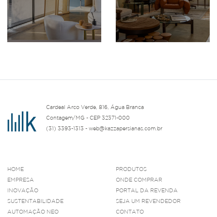
Cardeal Arco Verde, 816, Água Branca
Contagem/MG - CEP 32371-000
(31) 3393-1313 - web@kazzapersianas.com.br
HOME
PRODUTOS
EMPRESA
ONDE COMPRAR
INOVAÇÃO
PORTAL DA REVENDA
SUSTENTABILIDADE
SEJA UM REVENDEDOR
AUTOMAÇÃO NEO
CONTATO