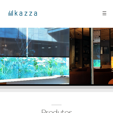
☰
Produtos