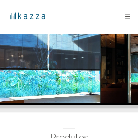
☰
Produtos