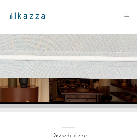
☰
Produtos