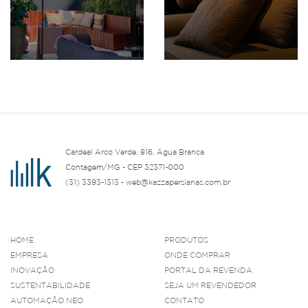
Cardeal Arco Verde, 816, Água Branca
Contagem/MG - CEP 32371-000
(31) 3393-1313 - web@kazzapersianas.com.br
HOME
PRODUTOS
EMPRESA
ONDE COMPRAR
INOVAÇÃO
PORTAL DA REVENDA
SUSTENTABILIDADE
SEJA UM REVENDEDOR
AUTOMAÇÃO NEO
CONTATO