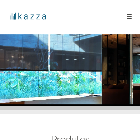
☰
Produtos