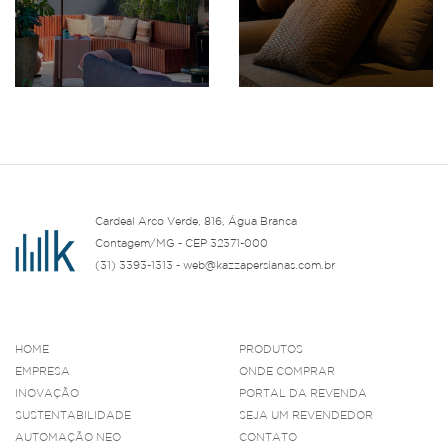
Cardeal Arco Verde, 816, Água Branca
Contagem/MG - CEP 32371-000
(31) 3393-1313 - web@kazzapersianas.com.br
HOME
PRODUTOS
EMPRESA
ONDE COMPRAR
INOVAÇÃO
PORTAL DA REVENDA
SUSTENTABILIDADE
SEJA UM REVENDEDOR
AUTOMAÇÃO NEO
CONTATO