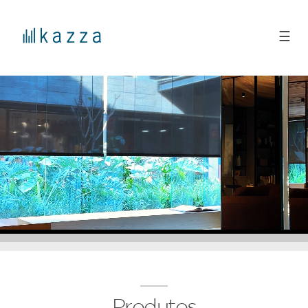
☰
Produtos