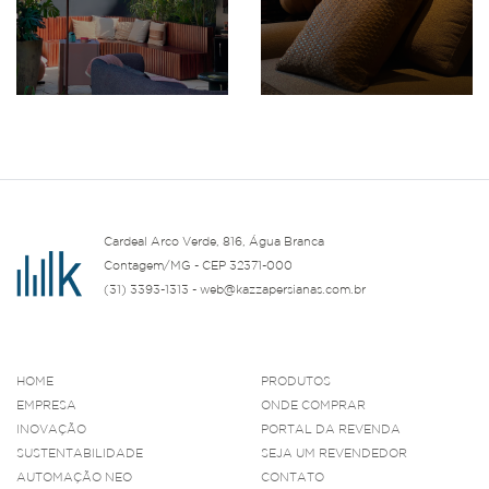
Cardeal Arco Verde, 816, Água Branca
Contagem/MG - CEP 32371-000
(31) 3393-1313 - web@kazzapersianas.com.br
HOME
PRODUTOS
EMPRESA
ONDE COMPRAR
INOVAÇÃO
PORTAL DA REVENDA
SUSTENTABILIDADE
SEJA UM REVENDEDOR
AUTOMAÇÃO NEO
CONTATO