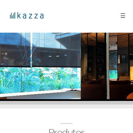
☰
Produtos