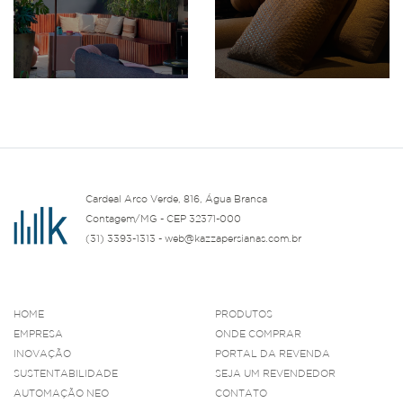
Cardeal Arco Verde, 816, Água Branca
Contagem/MG - CEP 32371-000
(31) 3393-1313 - web@kazzapersianas.com.br
HOME
PRODUTOS
EMPRESA
ONDE COMPRAR
INOVAÇÃO
PORTAL DA REVENDA
SUSTENTABILIDADE
SEJA UM REVENDEDOR
AUTOMAÇÃO NEO
CONTATO