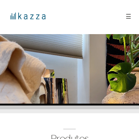
☰
Produtos