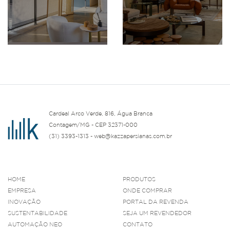
Cardeal Arco Verde, 816, Água Branca
Contagem/MG - CEP 32371-000
(31) 3393-1313 - web@kazzapersianas.com.br
HOME
PRODUTOS
EMPRESA
ONDE COMPRAR
INOVAÇÃO
PORTAL DA REVENDA
SUSTENTABILIDADE
SEJA UM REVENDEDOR
AUTOMAÇÃO NEO
CONTATO