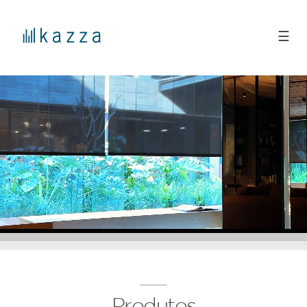
☰
Produtos