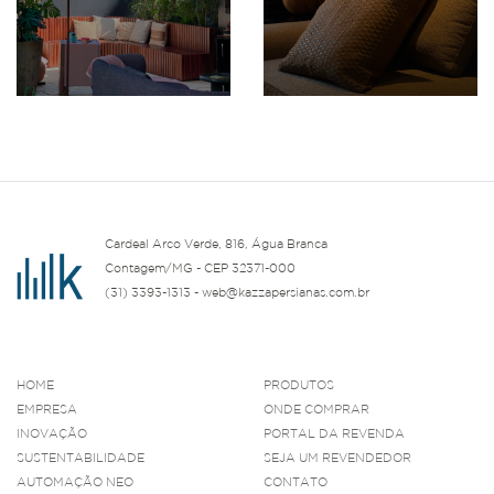
Cardeal Arco Verde, 816, Água Branca
Contagem/MG - CEP 32371-000
(31) 3393-1313 - web@kazzapersianas.com.br
HOME
PRODUTOS
EMPRESA
ONDE COMPRAR
INOVAÇÃO
PORTAL DA REVENDA
SUSTENTABILIDADE
SEJA UM REVENDEDOR
AUTOMAÇÃO NEO
CONTATO