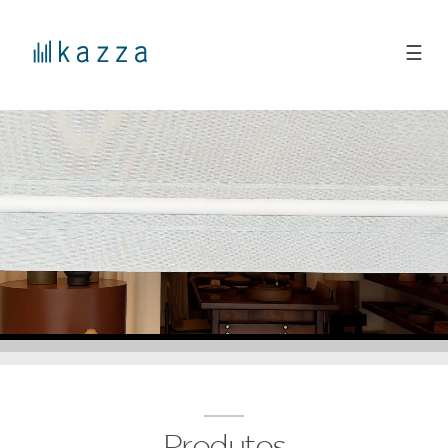
☰
Produtos