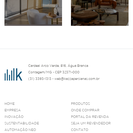
Cardeal Arco Verde, 816, Água Branca
Contagem/MG - CEP 32371-000
(31) 3393-1313 - web@kazzapersianas.com.br
HOME
PRODUTOS
EMPRESA
ONDE COMPRAR
INOVAÇÃO
PORTAL DA REVENDA
SUSTENTABILIDADE
SEJA UM REVENDEDOR
AUTOMAÇÃO NEO
CONTATO