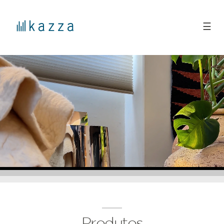
☰
Produtos