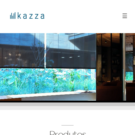
☰
Produtos