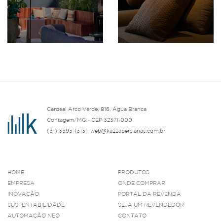
Cardeal Arco Verde, 816, Água Branca
Contagem/MG - CEP 32371-000
(31) 3393-1313 - web@kazzapersianas.com.br
HOME
PRODUTOS
EMPRESA
ONDE COMPRAR
INOVAÇÃO
PORTAL DA REVENDA
SUSTENTABILIDADE
SEJA UM REVENDEDOR
AUTOMAÇÃO NEO
CONTATO