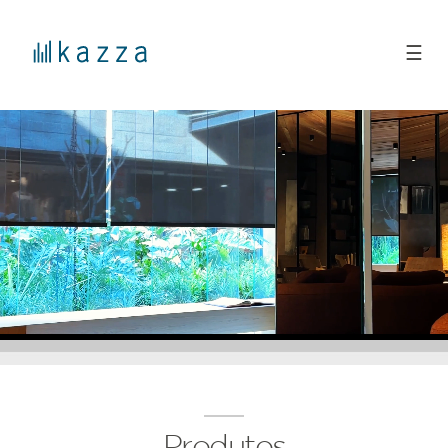
☰
Produtos