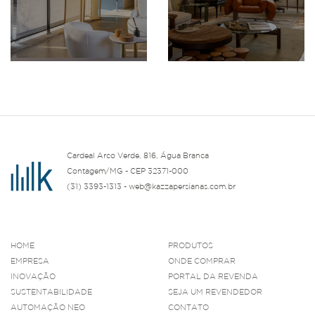
Cardeal Arco Verde, 816, Água Branca
Contagem/MG - CEP 32371-000
(31) 3393-1313 - web@kazzapersianas.com.br
HOME
PRODUTOS
EMPRESA
ONDE COMPRAR
INOVAÇÃO
PORTAL DA REVENDA
SUSTENTABILIDADE
SEJA UM REVENDEDOR
AUTOMAÇÃO NEO
CONTATO