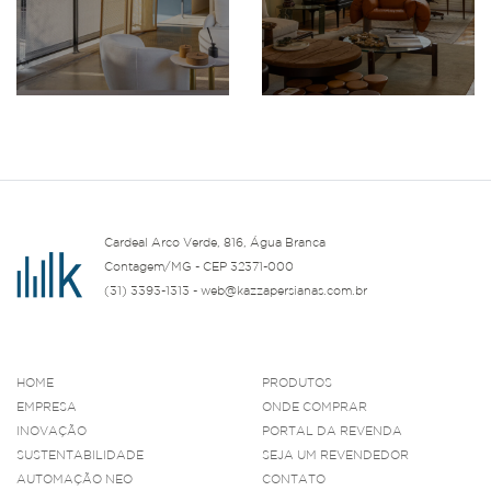
Cardeal Arco Verde, 816, Água Branca
Contagem/MG - CEP 32371-000
(31) 3393-1313 - web@kazzapersianas.com.br
HOME
PRODUTOS
EMPRESA
ONDE COMPRAR
INOVAÇÃO
PORTAL DA REVENDA
SUSTENTABILIDADE
SEJA UM REVENDEDOR
AUTOMAÇÃO NEO
CONTATO