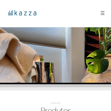
☰
Produtos