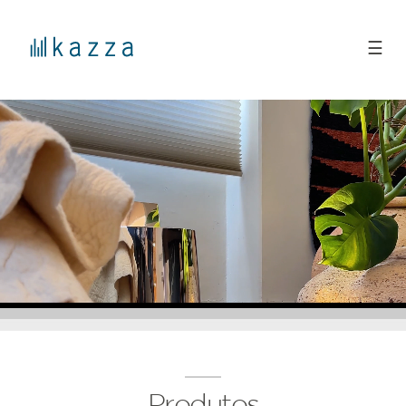
☰
Produtos