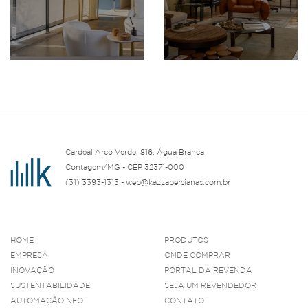
Cardeal Arco Verde, 816, Água Branca
Contagem/MG - CEP 32371-000
(31) 3393-1313 - web@kazzapersianas.com.br
HOME
PRODUTOS
EMPRESA
ONDE COMPRAR
INOVAÇÃO
PORTAL DA REVENDA
SUSTENTABILIDADE
SEJA UM REVENDEDOR
AUTOMAÇÃO NEO
CONTATO