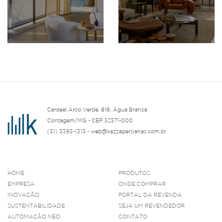
Cardeal Arco Verde, 816, Água Branca
Contagem/MG - CEP 32371-000
(31) 3393-1313 - web@kazzapersianas.com.br
HOME
PRODUTOS
EMPRESA
ONDE COMPRAR
INOVAÇÃO
PORTAL DA REVENDA
SUSTENTABILIDADE
SEJA UM REVENDEDOR
AUTOMAÇÃO NEO
CONTATO