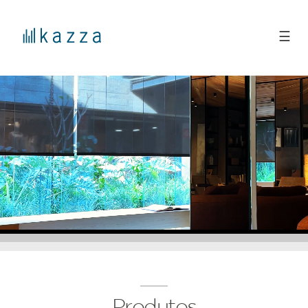
☰
Produtos