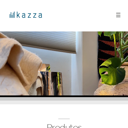
☰
Produtos