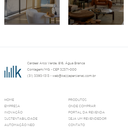
Cardeal Arco Verde, 816, Água Branca
Contagem/MG - CEP 32371-000
(31) 3393-1313 - web@kazzapersianas.com.br
HOME
PRODUTOS
EMPRESA
ONDE COMPRAR
INOVAÇÃO
PORTAL DA REVENDA
SUSTENTABILIDADE
SEJA UM REVENDEDOR
AUTOMAÇÃO NEO
CONTATO