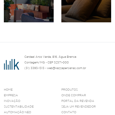
Cardeal Arco Verde, 816, Água Branca
Contagem/MG - CEP 32371-000
(31) 3393-1313 - web@kazzapersianas.com.br
HOME
PRODUTOS
EMPRESA
ONDE COMPRAR
INOVAÇÃO
PORTAL DA REVENDA
SUSTENTABILIDADE
SEJA UM REVENDEDOR
AUTOMAÇÃO NEO
CONTATO