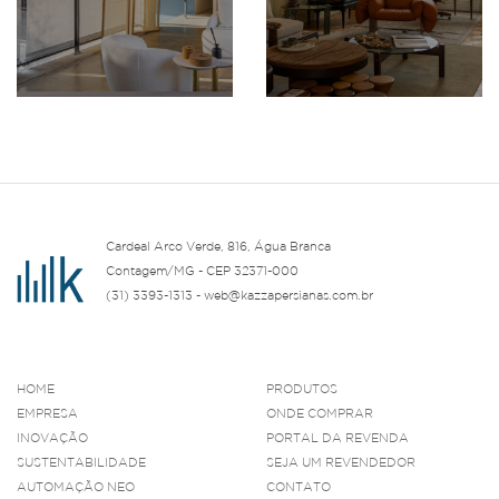
Cardeal Arco Verde, 816, Água Branca
Contagem/MG - CEP 32371-000
(31) 3393-1313 - web@kazzapersianas.com.br
HOME
PRODUTOS
EMPRESA
ONDE COMPRAR
INOVAÇÃO
PORTAL DA REVENDA
SUSTENTABILIDADE
SEJA UM REVENDEDOR
AUTOMAÇÃO NEO
CONTATO