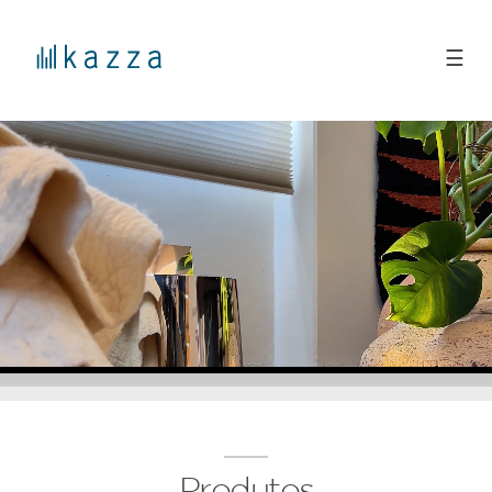
☰
Produtos