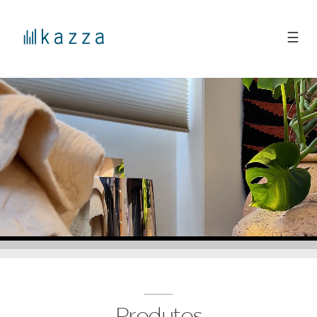
☰
Produtos