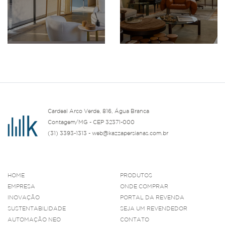
Cardeal Arco Verde, 816, Água Branca
Contagem/MG - CEP 32371-000
(31) 3393-1313 - web@kazzapersianas.com.br
HOME
PRODUTOS
EMPRESA
ONDE COMPRAR
INOVAÇÃO
PORTAL DA REVENDA
SUSTENTABILIDADE
SEJA UM REVENDEDOR
AUTOMAÇÃO NEO
CONTATO