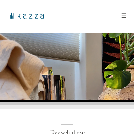
☰
Produtos