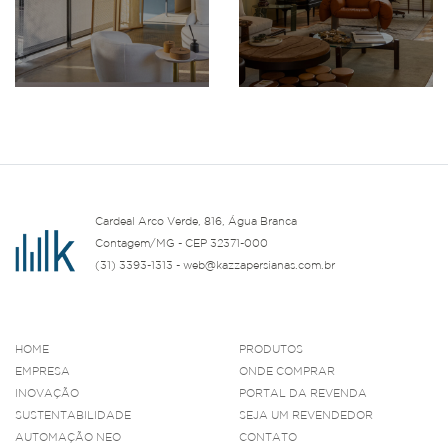
Cardeal Arco Verde, 816, Água Branca
Contagem/MG - CEP 32371-000
(31) 3393-1313 - web@kazzapersianas.com.br
HOME
PRODUTOS
EMPRESA
ONDE COMPRAR
INOVAÇÃO
PORTAL DA REVENDA
SUSTENTABILIDADE
SEJA UM REVENDEDOR
AUTOMAÇÃO NEO
CONTATO