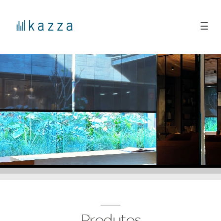
☰
Produtos