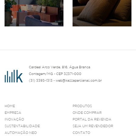
Cardeal Arco Verde, 816, Água Branca
Contagem/MG - CEP 32371-000
(31) 3393-1313 - web@kazzapersianas.com.br
HOME
PRODUTOS
EMPRESA
ONDE COMPRAR
INOVAÇÃO
PORTAL DA REVENDA
SUSTENTABILIDADE
SEJA UM REVENDEDOR
AUTOMAÇÃO NEO
CONTATO