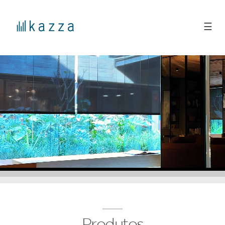
☰
Produtos