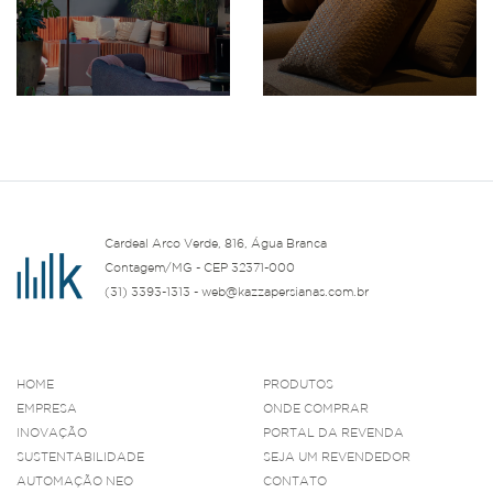
Cardeal Arco Verde, 816, Água Branca
Contagem/MG - CEP 32371-000
(31) 3393-1313 - web@kazzapersianas.com.br
HOME
PRODUTOS
EMPRESA
ONDE COMPRAR
INOVAÇÃO
PORTAL DA REVENDA
SUSTENTABILIDADE
SEJA UM REVENDEDOR
AUTOMAÇÃO NEO
CONTATO