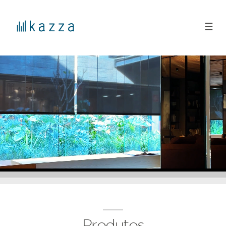
☰
Produtos