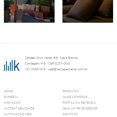
Cardeal Arco Verde, 816, Água Branca
Contagem/MG - CEP 32371-000
(31) 3393-1313 - web@kazzapersianas.com.br
HOME
PRODUTOS
EMPRESA
ONDE COMPRAR
INOVAÇÃO
PORTAL DA REVENDA
SUSTENTABILIDADE
SEJA UM REVENDEDOR
AUTOMAÇÃO NEO
CONTATO