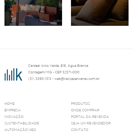
Cardeal Arco Verde, 816, Água Branca
Contagem/MG - CEP 32371-000
(31) 3393-1313 - web@kazzapersianas.com.br
HOME
PRODUTOS
EMPRESA
ONDE COMPRAR
INOVAÇÃO
PORTAL DA REVENDA
SUSTENTABILIDADE
SEJA UM REVENDEDOR
AUTOMAÇÃO NEO
CONTATO