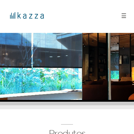
☰
Produtos