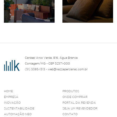
Cardeal Arco Verde, 816, Água Branca
Contagem/MG - CEP 32371-000
(31) 3393-1313 - web@kazzapersianas.com.br
HOME
PRODUTOS
EMPRESA
ONDE COMPRAR
INOVAÇÃO
PORTAL DA REVENDA
SUSTENTABILIDADE
SEJA UM REVENDEDOR
AUTOMAÇÃO NEO
CONTATO