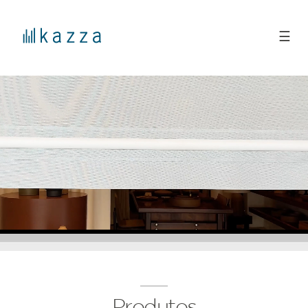
☰
Produtos