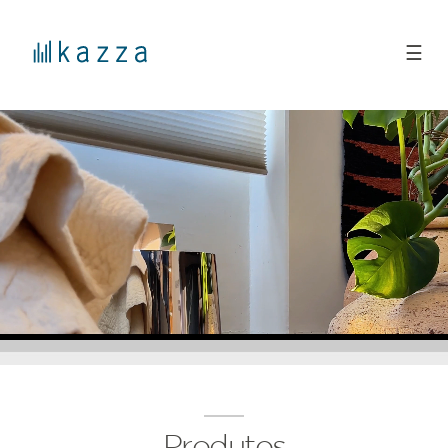
☰
Produtos