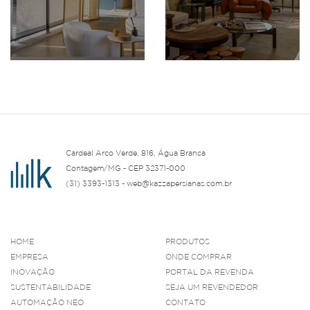
Cardeal Arco Verde, 816, Água Branca
Contagem/MG - CEP 32371-000
(31) 3393-1313 - web@kazzapersianas.com.br
HOME
PRODUTOS
EMPRESA
ONDE COMPRAR
INOVAÇÃO
PORTAL DA REVENDA
SUSTENTABILIDADE
SEJA UM REVENDEDOR
AUTOMAÇÃO NEO
CONTATO