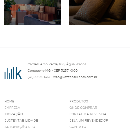
Cardeal Arco Verde, 816, Água Branca
Contagem/MG - CEP 32371-000
(31) 3393-1313 - web@kazzapersianas.com.br
HOME
PRODUTOS
EMPRESA
ONDE COMPRAR
INOVAÇÃO
PORTAL DA REVENDA
SUSTENTABILIDADE
SEJA UM REVENDEDOR
AUTOMAÇÃO NEO
CONTATO