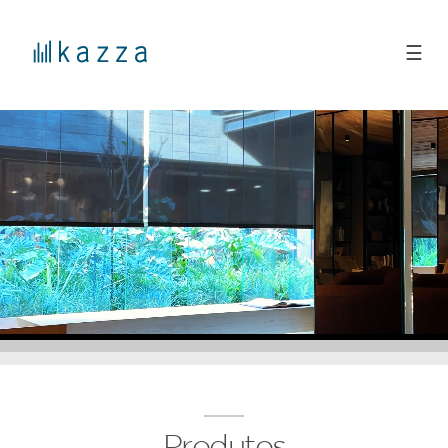
☰
Produtos