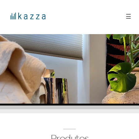
☰
Produtos