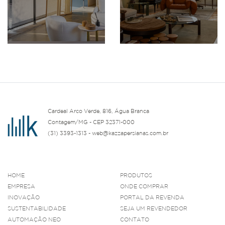
Cardeal Arco Verde, 816, Água Branca
Contagem/MG - CEP 32371-000
(31) 3393-1313 - web@kazzapersianas.com.br
HOME
PRODUTOS
EMPRESA
ONDE COMPRAR
INOVAÇÃO
PORTAL DA REVENDA
SUSTENTABILIDADE
SEJA UM REVENDEDOR
AUTOMAÇÃO NEO
CONTATO