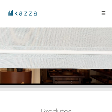
☰
Produtos