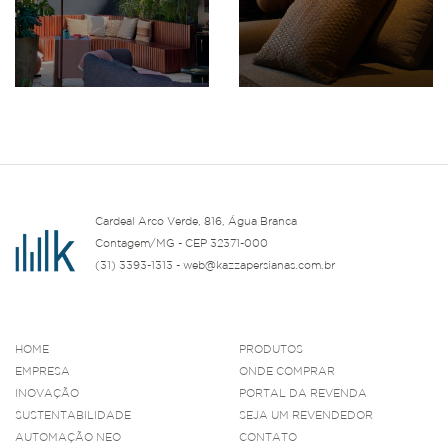
Cardeal Arco Verde, 816, Água Branca
Contagem/MG - CEP 32371-000
(31) 3393-1313 - web@kazzapersianas.com.br
HOME
PRODUTOS
EMPRESA
ONDE COMPRAR
INOVAÇÃO
PORTAL DA REVENDA
SUSTENTABILIDADE
SEJA UM REVENDEDOR
AUTOMAÇÃO NEO
CONTATO