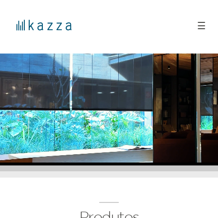
☰
Produtos