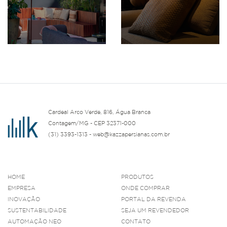
Cardeal Arco Verde, 816, Água Branca
Contagem/MG - CEP 32371-000
(31) 3393-1313 - web@kazzapersianas.com.br
HOME
PRODUTOS
EMPRESA
ONDE COMPRAR
INOVAÇÃO
PORTAL DA REVENDA
SUSTENTABILIDADE
SEJA UM REVENDEDOR
AUTOMAÇÃO NEO
CONTATO