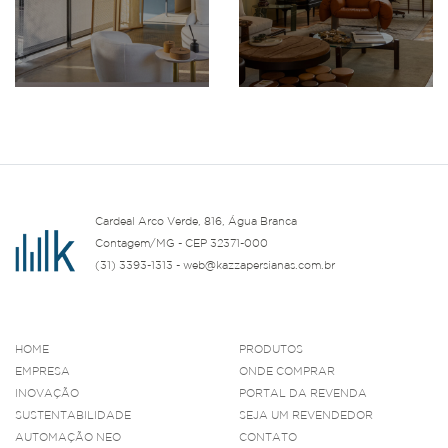
Cardeal Arco Verde, 816, Água Branca
Contagem/MG - CEP 32371-000
(31) 3393-1313 - web@kazzapersianas.com.br
HOME
PRODUTOS
EMPRESA
ONDE COMPRAR
INOVAÇÃO
PORTAL DA REVENDA
SUSTENTABILIDADE
SEJA UM REVENDEDOR
AUTOMAÇÃO NEO
CONTATO