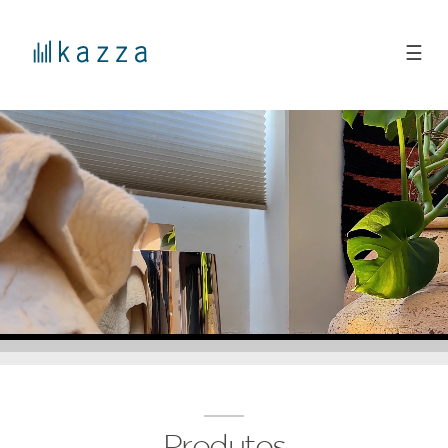
☰
Produtos