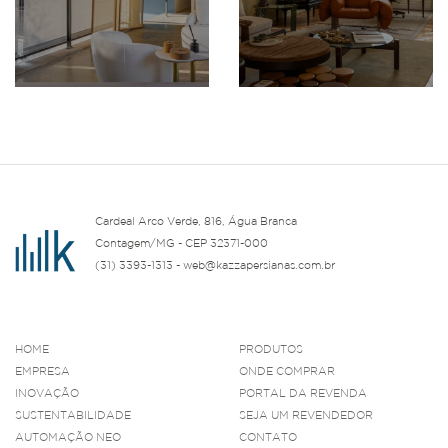
Cardeal Arco Verde, 816, Água Branca
Contagem/MG - CEP 32371-000
(31) 3393-1313 - web@kazzapersianas.com.br
HOME
PRODUTOS
EMPRESA
ONDE COMPRAR
INOVAÇÃO
PORTAL DA REVENDA
SUSTENTABILIDADE
SEJA UM REVENDEDOR
AUTOMAÇÃO NEO
CONTATO