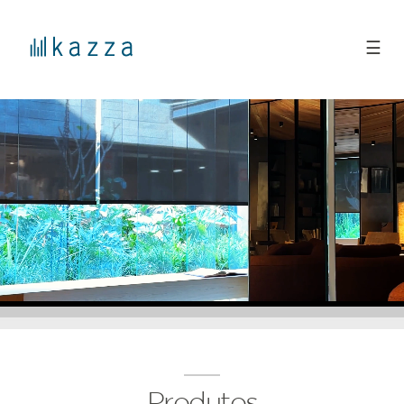
☰
Produtos