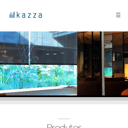
☰
Produtos