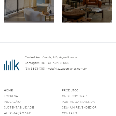
Cardeal Arco Verde, 816, Água Branca
Contagem/MG - CEP 32371-000
(31) 3393-1313 - web@kazzapersianas.com.br
HOME
PRODUTOS
EMPRESA
ONDE COMPRAR
INOVAÇÃO
PORTAL DA REVENDA
SUSTENTABILIDADE
SEJA UM REVENDEDOR
AUTOMAÇÃO NEO
CONTATO