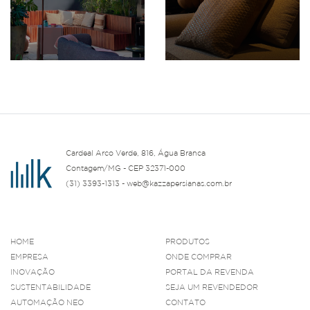
Cardeal Arco Verde, 816, Água Branca
Contagem/MG - CEP 32371-000
(31) 3393-1313 - web@kazzapersianas.com.br
HOME
PRODUTOS
EMPRESA
ONDE COMPRAR
INOVAÇÃO
PORTAL DA REVENDA
SUSTENTABILIDADE
SEJA UM REVENDEDOR
AUTOMAÇÃO NEO
CONTATO