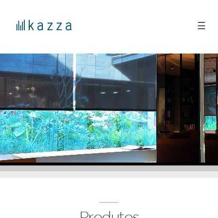
☰
Produtos