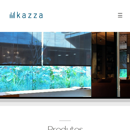
☰
Produtos