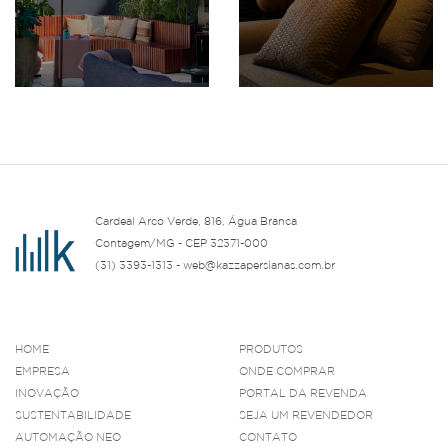
Cardeal Arco Verde, 816, Água Branca
Contagem/MG - CEP 32371-000
(31) 3393-1313 - web@kazzapersianas.com.br
HOME
PRODUTOS
EMPRESA
ONDE COMPRAR
INOVAÇÃO
PORTAL DA REVENDA
SUSTENTABILIDADE
SEJA UM REVENDEDOR
AUTOMAÇÃO NEO
CONTATO