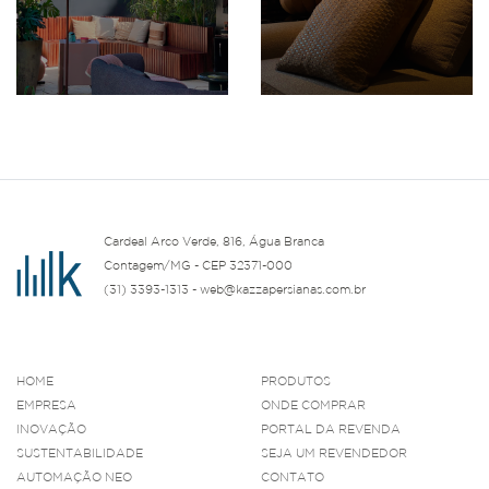
Cardeal Arco Verde, 816, Água Branca
Contagem/MG - CEP 32371-000
(31) 3393-1313 - web@kazzapersianas.com.br
HOME
PRODUTOS
EMPRESA
ONDE COMPRAR
INOVAÇÃO
PORTAL DA REVENDA
SUSTENTABILIDADE
SEJA UM REVENDEDOR
AUTOMAÇÃO NEO
CONTATO