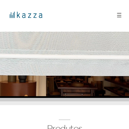
☰
Produtos