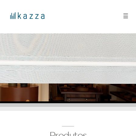
☰
Produtos