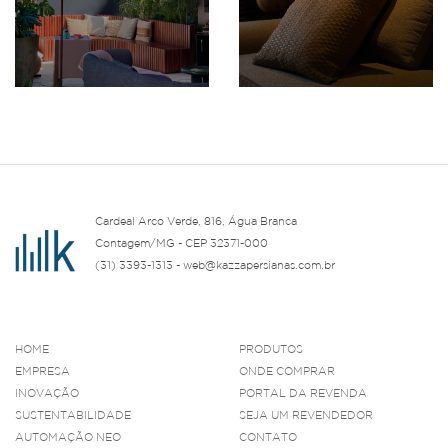
Cardeal Arco Verde, 816, Água Branca
Contagem/MG - CEP 32371-000
(31) 3393-1313 - web@kazzapersianas.com.br
HOME
PRODUTOS
EMPRESA
ONDE COMPRAR
INOVAÇÃO
PORTAL DA REVENDA
SUSTENTABILIDADE
SEJA UM REVENDEDOR
AUTOMAÇÃO NEO
CONTATO