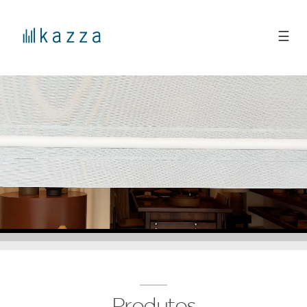
☰
Produtos