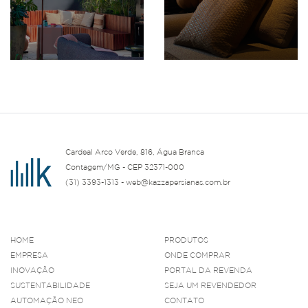
Cardeal Arco Verde, 816, Água Branca
Contagem/MG - CEP 32371-000
(31) 3393-1313 - web@kazzapersianas.com.br
HOME
PRODUTOS
EMPRESA
ONDE COMPRAR
INOVAÇÃO
PORTAL DA REVENDA
SUSTENTABILIDADE
SEJA UM REVENDEDOR
AUTOMAÇÃO NEO
CONTATO