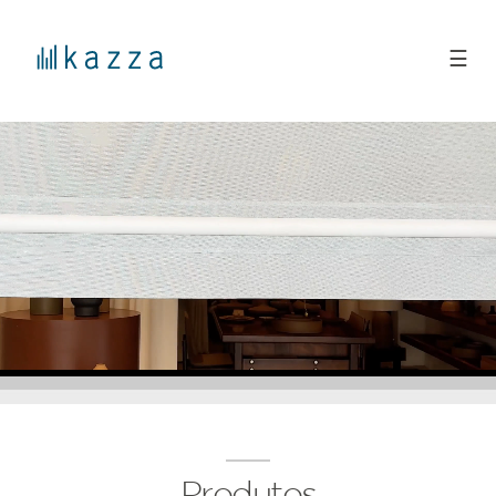
☰
Produtos