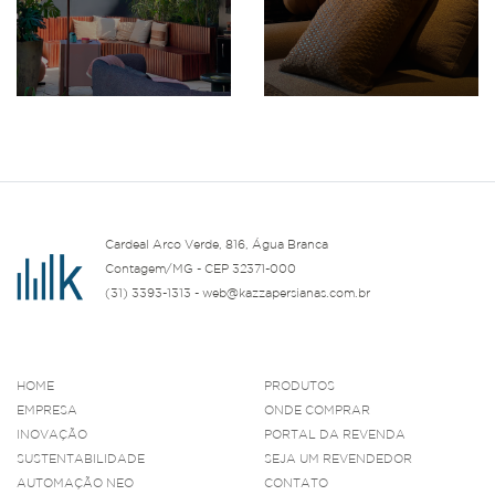
Cardeal Arco Verde, 816, Água Branca
Contagem/MG - CEP 32371-000
(31) 3393-1313 - web@kazzapersianas.com.br
HOME
PRODUTOS
EMPRESA
ONDE COMPRAR
INOVAÇÃO
PORTAL DA REVENDA
SUSTENTABILIDADE
SEJA UM REVENDEDOR
AUTOMAÇÃO NEO
CONTATO