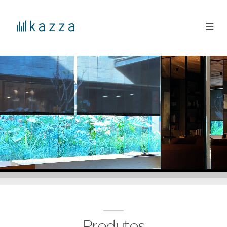
☰
Produtos