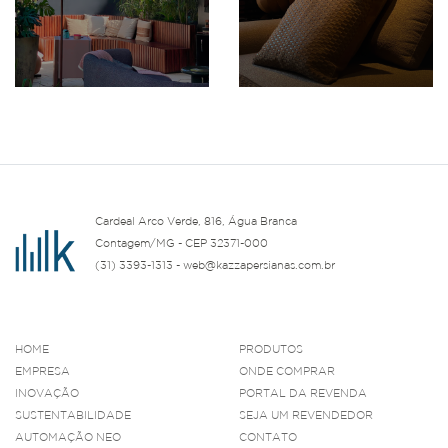
Cardeal Arco Verde, 816, Água Branca
Contagem/MG - CEP 32371-000
(31) 3393-1313 - web@kazzapersianas.com.br
HOME
PRODUTOS
EMPRESA
ONDE COMPRAR
INOVAÇÃO
PORTAL DA REVENDA
SUSTENTABILIDADE
SEJA UM REVENDEDOR
AUTOMAÇÃO NEO
CONTATO