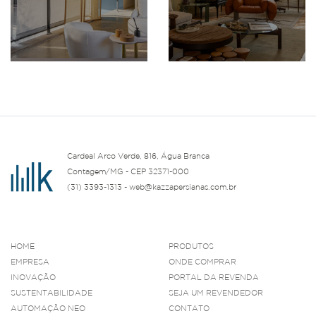
Cardeal Arco Verde, 816, Água Branca
Contagem/MG - CEP 32371-000
(31) 3393-1313 - web@kazzapersianas.com.br
HOME
PRODUTOS
EMPRESA
ONDE COMPRAR
INOVAÇÃO
PORTAL DA REVENDA
SUSTENTABILIDADE
SEJA UM REVENDEDOR
AUTOMAÇÃO NEO
CONTATO