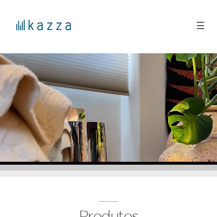
☰
Produtos