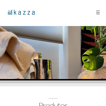
☰
Produtos