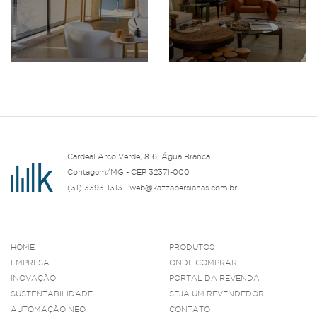
Cardeal Arco Verde, 816, Água Branca
Contagem/MG - CEP 32371-000
(31) 3393-1313 - web@kazzapersianas.com.br
HOME
PRODUTOS
EMPRESA
ONDE COMPRAR
INOVAÇÃO
PORTAL DA REVENDA
SUSTENTABILIDADE
SEJA UM REVENDEDOR
AUTOMAÇÃO NEO
CONTATO