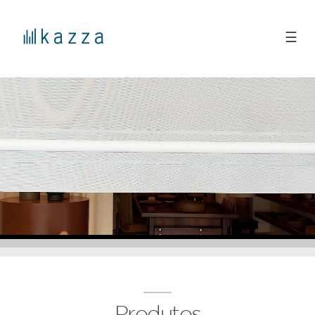
☰
Produtos