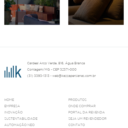
Cardeal Arco Verde, 816, Água Branca
Contagem/MG - CEP 32371-000
(31) 3393-1313 - web@kazzapersianas.com.br
HOME
PRODUTOS
EMPRESA
ONDE COMPRAR
INOVAÇÃO
PORTAL DA REVENDA
SUSTENTABILIDADE
SEJA UM REVENDEDOR
AUTOMAÇÃO NEO
CONTATO