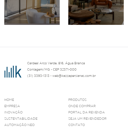
Cardeal Arco Verde, 816, Água Branca
Contagem/MG - CEP 32371-000
(31) 3393-1313 - web@kazzapersianas.com.br
HOME
PRODUTOS
EMPRESA
ONDE COMPRAR
INOVAÇÃO
PORTAL DA REVENDA
SUSTENTABILIDADE
SEJA UM REVENDEDOR
AUTOMAÇÃO NEO
CONTATO