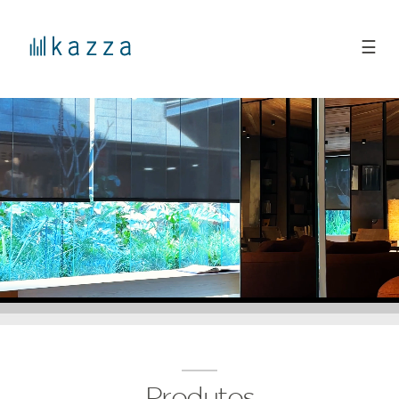
☰
Produtos