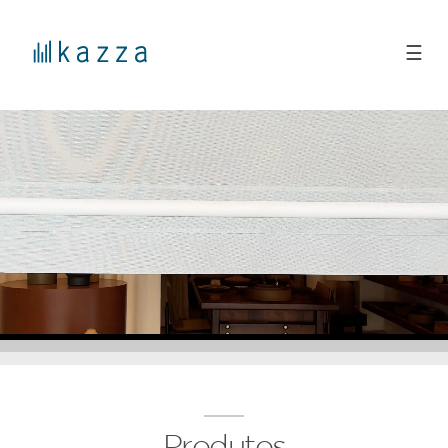
☰
Produtos