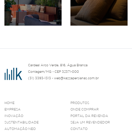
Cardeal Arco Verde, 816, Água Branca
Contagem/MG - CEP 32371-000
(31) 3393-1313 - web@kazzapersianas.com.br
HOME
PRODUTOS
EMPRESA
ONDE COMPRAR
INOVAÇÃO
PORTAL DA REVENDA
SUSTENTABILIDADE
SEJA UM REVENDEDOR
AUTOMAÇÃO NEO
CONTATO