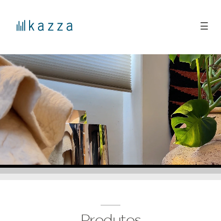
☰
Produtos