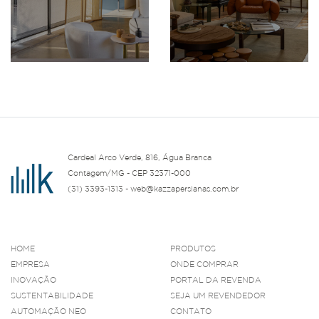
Cardeal Arco Verde, 816, Água Branca
Contagem/MG - CEP 32371-000
(31) 3393-1313 - web@kazzapersianas.com.br
HOME
PRODUTOS
EMPRESA
ONDE COMPRAR
INOVAÇÃO
PORTAL DA REVENDA
SUSTENTABILIDADE
SEJA UM REVENDEDOR
AUTOMAÇÃO NEO
CONTATO