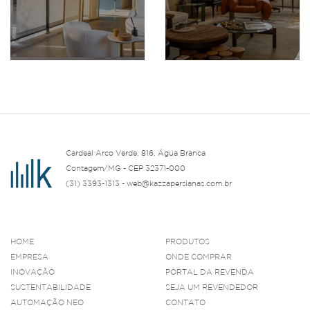
Cardeal Arco Verde, 816, Água Branca
Contagem/MG - CEP 32371-000
(31) 3393-1313 - web@kazzapersianas.com.br
HOME
PRODUTOS
EMPRESA
ONDE COMPRAR
INOVAÇÃO
PORTAL DA REVENDA
SUSTENTABILIDADE
SEJA UM REVENDEDOR
AUTOMAÇÃO NEO
CONTATO