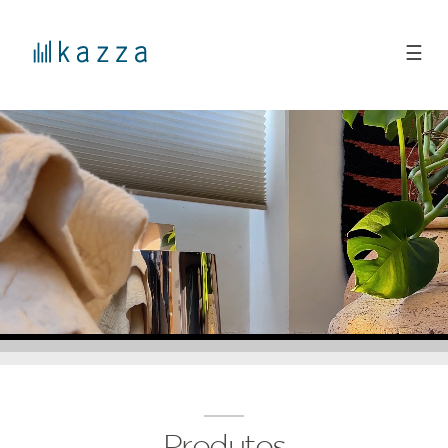
☰
Produtos